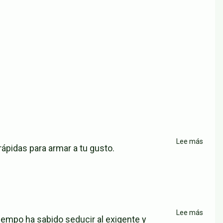
Lee más
sobre
ápidas para armar a tu gusto.
Resta
La
Vaka
Loka
Lee más
sobre
iempo ha sabido seducir al exigente y