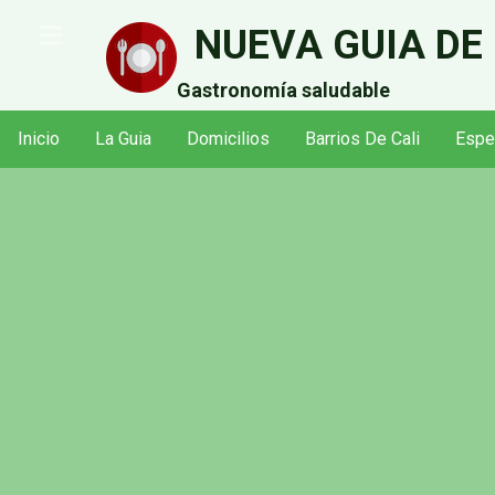
Pasar
NUEVA GUIA DE
al
contenido
Gastronomía saludable
principal
Inicio
La Guia
Domicilios
Barrios De Cali
Espe
Navegación
principal