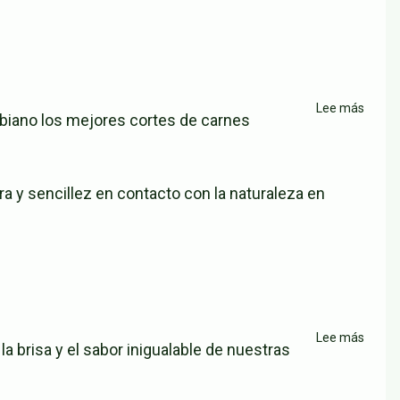
Lee más
sobre
ombiano los mejores cortes de carnes
Resta
Pamp
Parrill
a y sencillez en contacto con la naturaleza en
Argen
Lee más
sobre
a brisa y el sabor inigualable de nuestras
Rodiz
Do