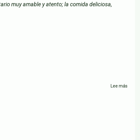
Parrill
tario muy amable y atento; la comida deliciosa,
Ciuda
Jardín
Lee más
sobre
Resta
El
Refug
Parrill
Llane