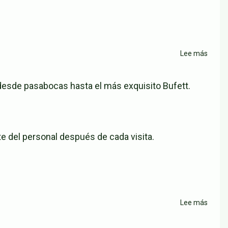
Brasil
San
Ferna
Lee más
sobre
Resta
Rodiz
 desde pasabocas hasta el más exquisito Bufett.
Río
D'ene
Ciuda
Jardín
te del personal después de cada visita.
Lee más
sobre
Charru