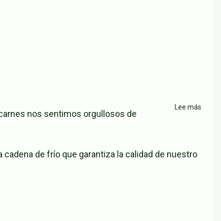
Lee más
sobre
 carnes nos sentimos orgullosos de
Resta
La
Sevill
dena de frío que garantiza la calidad de nuestro
Parrill
Ciuda
Jardín