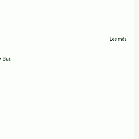
Lee más
sobre
Resta
Pican
 Bar.
e
Cande
Rodiz