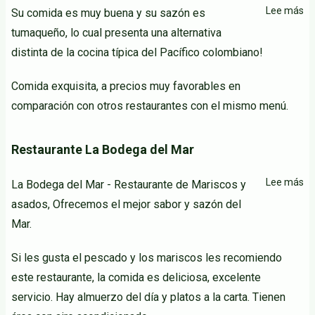
Lee más
so
Su comida es muy buena y su sazón es
Re
tumaqueño, lo cual presenta una alternativa
M
distinta de la cocina típica del Pacífico colombiano!
Pa
T
Comida exquisita, a precios muy favorables en
comparación con otros restaurantes con el mismo menú.
Restaurante La Bodega del Mar
Lee más
so
La Bodega del Mar - Restaurante de Mariscos y
Re
asados, Ofrecemos el mejor sabor y sazón del
La
Mar.
B
de
Si les gusta el pescado y los mariscos les recomiendo
M
este restaurante, la comida es deliciosa, excelente
servicio. Hay almuerzo del día y platos a la carta. Tienen