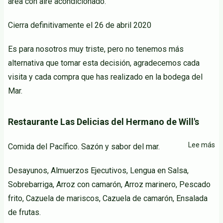
área con aire acondicionado.
Cierra definitivamente el 26 de abril 2020
Es para nosotros muy triste, pero no tenemos más
alternativa que tomar esta decisión, agradecemos cada
visita y cada compra que has realizado en la bodega del
Mar.
Restaurante Las Delicias del Hermano de Will's
Lee más
so
Comida del Pacífico. Sazón y sabor del mar.
Re
Desayunos, Almuerzos Ejecutivos, Lengua en Salsa,
La
De
Sobrebarriga, Arroz con camarón, Arroz marinero, Pescado
de
frito, Cazuela de mariscos, Cazuela de camarón, Ensalada
H
de frutas.
de