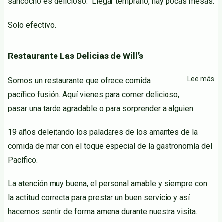
sancocho es delicioso. Llegar temprano, hay pocas mesas.
Solo efectivo.
Restaurante Las Delicias de Will’s
Lee más
so
Somos un restaurante que ofrece comida
Re
pacífico fusión. Aquí vienes para comer delicioso,
La
pasar una tarde agradable o para sorprender a alguien.
De
de
19 años deleitando los paladares de los amantes de la
Wil
comida de mar con el toque especial de la gastronomía del
Pacífico.
La atención muy buena, el personal amable y siempre con
la actitud correcta para prestar un buen servicio y así
hacernos sentir de forma amena durante nuestra visita.