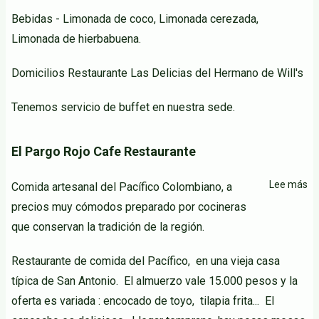
Wil
Bebidas - Limonada de coco, Limonada cerezada,
Limonada de hierbabuena.
Domicilios Restaurante Las Delicias del Hermano de Will's
Tenemos servicio de buffet en nuestra sede.
El Pargo Rojo Cafe Restaurante
Lee más
so
Comida artesanal del Pacífico Colombiano, a
El
precios muy cómodos preparado por cocineras
Pa
que conservan la tradición de la región.
Ro
Ca
Restaurante de comida del Pacífico, en una vieja casa
Re
típica de San Antonio. El almuerzo vale 15.000 pesos y la
oferta es variada : encocado de toyo, tilapia frita... El