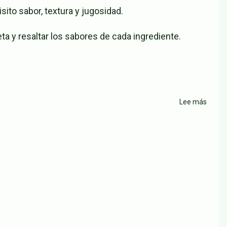
Burgu
ito sabor, textura y jugosidad.
77
 y resaltar los sabores de cada ingrediente.
Lee más
sobre
Resta
Hambu
Gourm