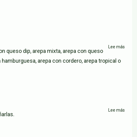
Lee más
sobre
con queso dip, arepa mixta, arepa con queso
Arepe
a hamburguesa, arepa con cordero, arepa tropical o
Doña
Aleja
Limon
Lee más
sobre
arlas.
El
Paso
Hamb