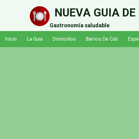
Pasar
NUEVA GUIA DE
al
contenido
Gastronomía saludable
principal
Inicio
La Guia
Domicilios
Barrios De Cali
Espe
Navegación
principal