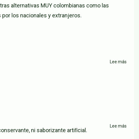
ras alternativas MUY colombianas como las
or los nacionales y extranjeros.
Lee más
sobre
Resta
Los
Paisa
De
La
Noven
Lee más
sobre
nservante, ni saborizante artiﬁcial.
Resta