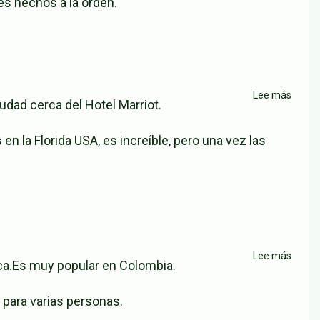
es hechos a la orden.
Lee más
sobre
dad cerca del Hotel Marriot.
Mister
Wings
la Florida USA, es increíble, pero una vez las
Grana
Lee más
sobre
a.​Es muy popular en Colombia.
Resta
Salchi
para varias personas.
Sur