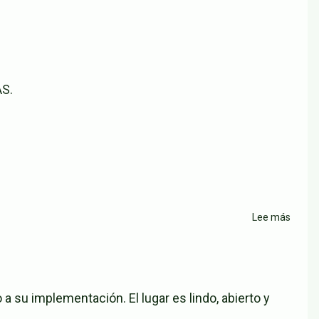
San
Ferna
AS.
Lee más
sobre
El
Paso
Hamb
calle
 su implementación. El lugar es lindo, abierto y
9