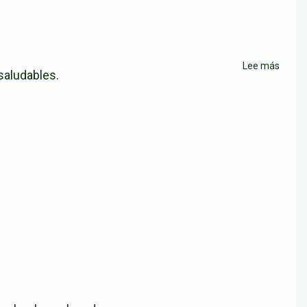
Lee más
sobre
saludables.
Subw
Ciuda
Jardín