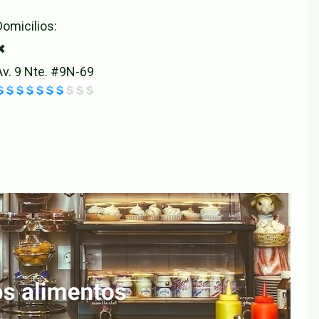
Domicilios:
✖
Av. 9 Nte. #9N-69