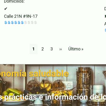
Domicilios:
✔
Calle 21N #9N-17
Página
1
Page
2
Page
3
Siguiente
››
Última
Último »
actual
página
página