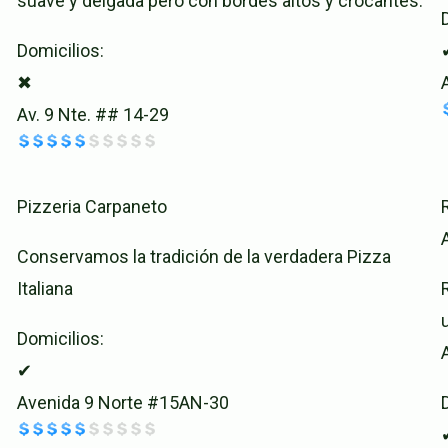
suave y delgada pero con bordes altos y crocantes.
Domicilios:
✖
Av. 9 Nte. ## 14-29
Pizzeria Carpaneto
Conservamos la tradición de la verdadera Pizza
Italiana
Domicilios:
✔
Avenida 9 Norte #15AN-30