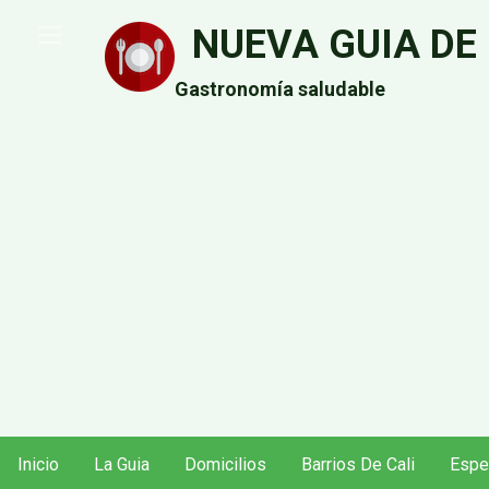
Pasar
NUEVA GUIA DE
al
contenido
Gastronomía saludable
principal
Inicio
La Guia
Domicilios
Barrios De Cali
Espe
Navegación