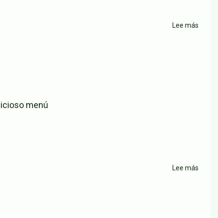
Lee más
sobre
Resta
Faró
El
Peñó
elicioso menú
Lee más
sobre
Faró
Peñó
Ciuda
Jardín