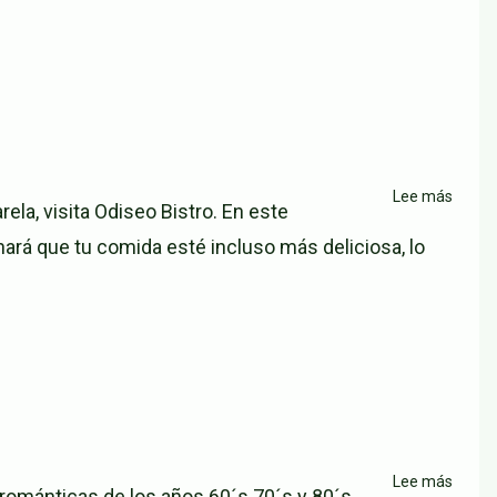
Lee más
sobre
ela, visita Odiseo Bistro. En este
Resta
hará que tu comida esté incluso más deliciosa, lo
Odise
Bistro
Lee más
sobre
románticas de los años 60´s 70´s y 80´s