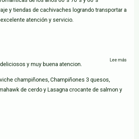
Época
aje y tiendas de cachivaches logrando transportar a
Resta
 excelente atención y servicio.
Video
Bar
Lee más
sobre
 deliciosos y muy buena atencion.
Papag
Gastr
 Ceviche champiñones, Champiñones 3 quesos,
Ciuda
omahawk de cerdo y Lasagna crocante de salmon y
Jardín