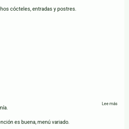
El
hos cócteles, entradas y postres.
Cilind
Munici
Ciuda
Jardín
Lee más
sobre
mía.
Resta
Petit
ención es buena, menú variado.
Garde