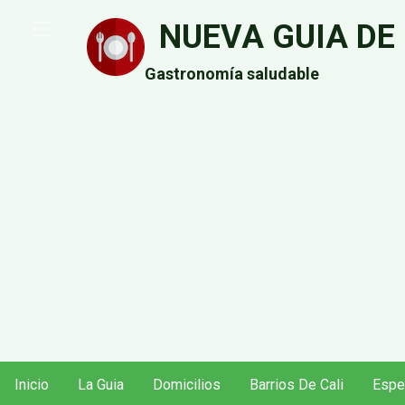
Pasar
NUEVA GUIA DE
al
contenido
Gastronomía saludable
principal
Inicio
La Guia
Domicilios
Barrios De Cali
Espe
Navegación