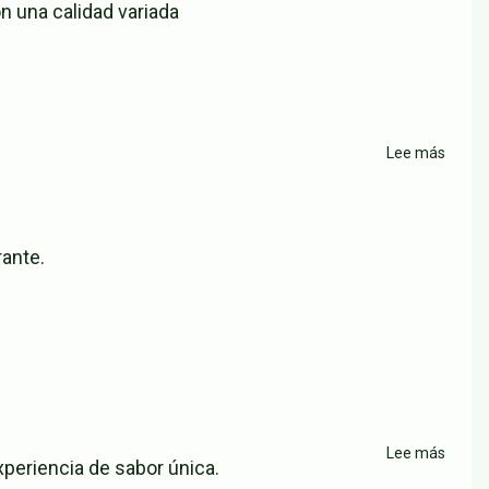
n una calidad variada
Lee más
sobre
Resta
Grana
Cocin
rante.
Bar
Lee más
sobre
experiencia de sabor única.
Resta