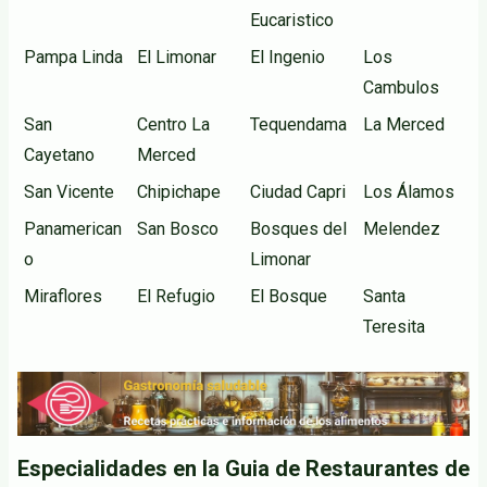
Eucaristico
Pampa Linda
El Limonar
El Ingenio
Los
Cambulos
San
Centro La
Tequendama
La Merced
Cayetano
Merced
San Vicente
Chipichape
Ciudad Capri
Los Álamos
Panamerican
San Bosco
Bosques del
Melendez
o
Limonar
Miraflores
El Refugio
El Bosque
Santa
Teresita
Especialidades en la Guia de Restaurantes de